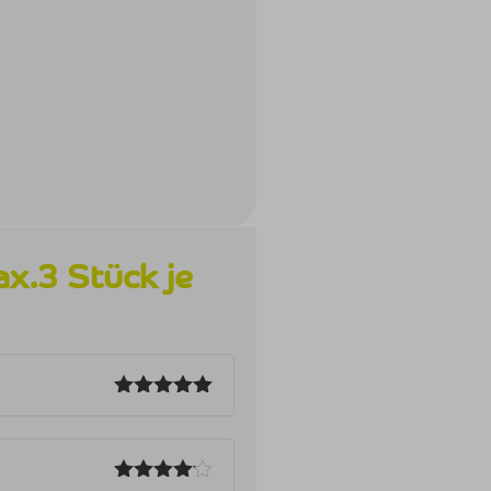
x.3 Stück je
Bewertet
mit
5
von
5