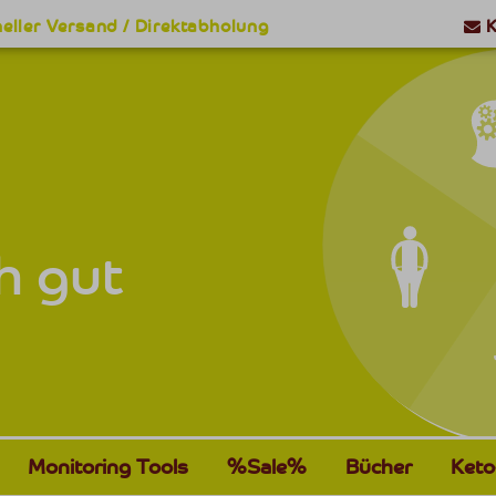
eller Versand / Direktabholung
K
h gut
Monitoring Tools
%Sale%
Bücher
Keto