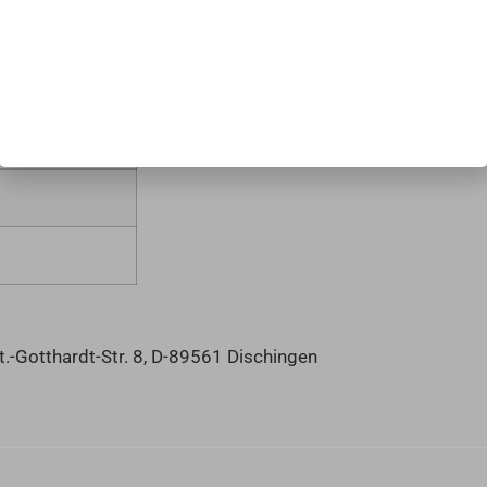
Der Datenverarbeitung kannst du (jederzeit) in den Datenschutzeinstellungen
widersprechen. Weitere Informationen zur Verwendung deiner Daten findest du
in unserer
Datenschutzerklärung
und
Cookie-Richtlinie
.
Verstanden
Datenschutzeinstellungen anpassen
Gotthardt-Str. 8, D-89561 Dischingen