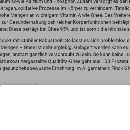
Kalium sowie Kalzium und Phosphor. Zudem versorgt es den 
tragen, oxidative Prozesse im Körper zu verhindern. Tatsäch
 hohe Mengen an wichtigem Vitamin A wie Ghee. Des Weiteren
die zur Gesunderhaltung zahlreicher Körperfunktionen beiträ
ate: Diese beträgt bei Ghee 95% und ist somit die höchste al
odukt mit stabiler Robustheit: So lässt es sich problemlos e
Mengen – Ghee ist sehr ergiebig. Gelagert werden kann es
iegen, anstatt gänzlich verschraubt zu sein. So kann keine L
turkost hergestellte Qualitäts-Ghee geht aus 100 Prozent re
ine gesundheitsbewusste Ernährung im Allgemeinen: Finck 
o 100 g
Privatsphäre-Einstellungen
Wir verwenden Cookies und ähnliche Technologien auf unserer Website und
9 kcal
verarbeiten personenbezogene Daten von dir (z.B. IP-Adresse), um z.B. Inhalte
und Anzeigen zu personalisieren, Medien von Drittanbietern einzubinden oder
Zugriffe auf unsere Website zu analysieren. Wir teilen diese Daten mit Dritten,
die wir in den Privatsphäre-Einstellungen benennen.