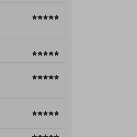
Bewertet
mit
4
von 5
Bewertet
mit
5
von
5
Bewertet
mit
5
von
5
Bewertet
mit
5
von
5
Bewertet
mit
5
von
5