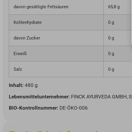
davon gesättigte Fettsäuren
65,8 g
Kohlenhydrate
0 g
davon Zucker
0 g
Eiweiß
0 g
Salz
0 g
Inhalt:
480 g
Lebensmittelunternehmer:
FINCK AYURVEDA GMBH, St.-
BIO-Kontrollnummer:
DE-ÖKO-006