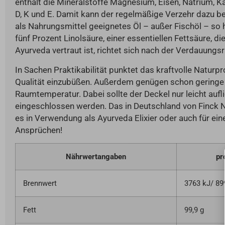
enthält die Mineralstoffe Magnesium, Eisen, Natrium, 
D, K und E. Damit kann der regelmäßige Verzehr dazu bei
als Nahrungsmittel geeignetes Öl – außer Fischöl – so
fünf Prozent Linolsäure, einer essentiellen Fettsäure, 
Ayurveda vertraut ist, richtet sich nach der Verdauungsr
In Sachen Praktikabilität punktet das kraftvolle Naturpr
Qualität einzubüßen. Außerdem genügen schon geringe 
Raumtemperatur. Dabei sollte der Deckel nur leicht aufl
eingeschlossen werden. Das in Deutschland von Finck Na
es in Verwendung als Ayurveda Elixier oder auch für e
Ansprüchen!
Nährwertangaben
pr
Brennwert
3763 kJ/ 89
Fett
99,9 g