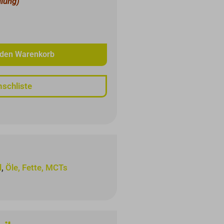
llung)
 den Warenkorb
schliste
l
,
Öle, Fette, MCTs