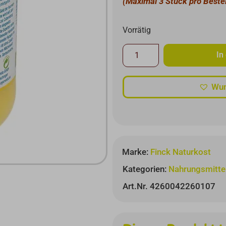
(Maximal 3 Stück pro Beste
Vorrätig
In
Wun
Marke:
Finck Naturkost
Kategorien:
Nahrungsmitte
Art.Nr. 4260042260107