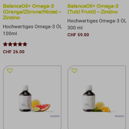
BalanceOil+ Omega-3
BalanceOil+ Omega-3
(Orange/Zitrone/Minze) –
(Tutti Frutti) – Zinzino
Zinzino
Hochwertiges Omega-3 Öl,
Hochwertiges Omega-3 Öl,
300 ml
100ml
CHF
59.00
Bewertet mit
CHF
26.00
5.00
von 5