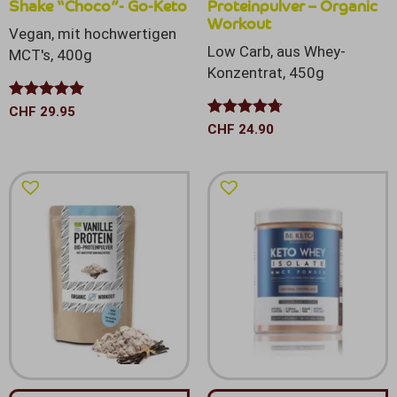
Shake “Choco”- Go-Keto
Proteinpulver – Organic
Workout
Vegan, mit hochwertigen
Low Carb, aus Whey-
MCT's, 400g
Konzentrat, 450g
Bewertet mit
CHF
29.95
5.00
von 5
Bewertet
CHF
24.90
mit
4.67
von 5