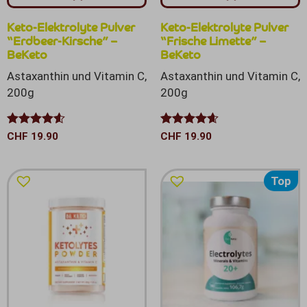
Keto-Elektrolyte Pulver
Keto-Elektrolyte Pulver
“Erdbeer-Kirsche” –
“Frische Limette” –
BeKeto
BeKeto
Astaxanthin und Vitamin C,
Astaxanthin und Vitamin C,
200g
200g
Bewertet
Bewertet
CHF
19.90
CHF
19.90
mit
4.50
mit
4.60
von 5
von 5
Top