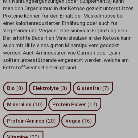
Mit Nahrungsergänzungen (oder Supplements) kann
man den Organismus in der Ketose gezielt unterstützen.
Proteine können für den Erhalt der Muskelmasse bei
einer kalorienreduzierten Ernährung oder auch für
Vegetarier und Veganer eine sinnvolle Ergänzung sein.
Der erhöhte Bedarf an Mineralsalzen in der Ketose kann
auch mit Hilfe eines guten Mineralpulvers gedeckt
werden. Auch Aminosäuren wie Carnitin oder Lysin
sollten unterstützende eingesetzt werden, welche am
Fettstoffwechsel beteiligt sind.
Bio
(
8
)
Elektrolyte
(
8
)
Glutenfrei
(
7
)
Mineralien
(
10
)
Protein Pulver
(
17
)
Protein/Aminos
(
20
)
Vegan
(
16
)
Vitamine
(
20
)