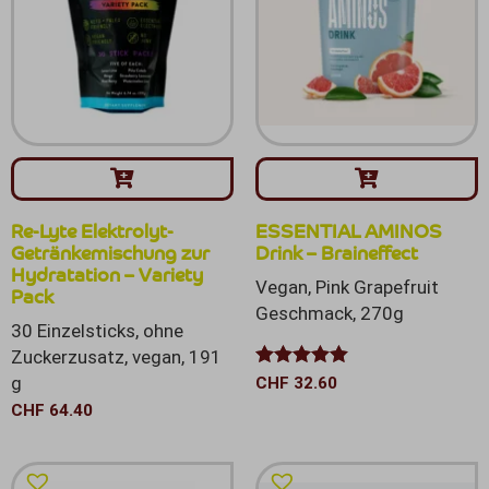
Re-Lyte Elektrolyt-
ESSENTIAL AMINOS
Getränkemischung zur
Drink – Braineffect
Hydratation – Variety
Vegan, Pink Grapefruit
Pack
Geschmack, 270g
30 Einzelsticks, ohne
Zuckerzusatz, vegan, 191
Bewertet mit
g
CHF
32.60
5.00
von 5
CHF
64.40