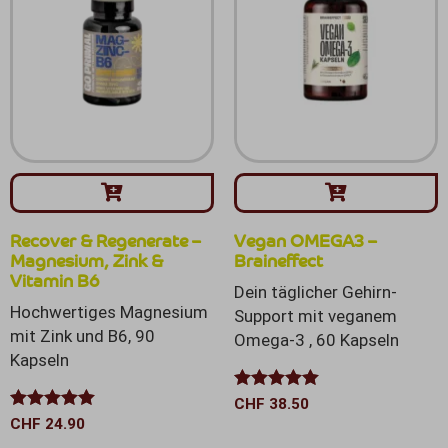
Recover & Regenerate –
Vegan OMEGA3 –
Magnesium, Zink &
Braineffect
Vitamin B6
Dein täglicher Gehirn-
Hochwertiges Magnesium
Support mit veganem
mit Zink und B6, 90
Omega-3 , 60 Kapseln
Kapseln
Bewertet mit
CHF
38.50
5.00
von 5
Bewertet mit
CHF
24.90
5.00
von 5