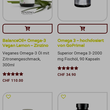
BalanceOil+ Omega-3
Omega 3 – hochdosiert
Vegan Lemon – Zinzino
von GoPrimal
Veganes Omega-3 Öl mit
Superior Omega 3-2000
Zitronengeschmack,
mg Fischöl, 90 Kapseln
300ml
Bewertet mit
CHF
34.90
5.00
von 5
Bewertet mit
CHF
110.00
5.00
von 5