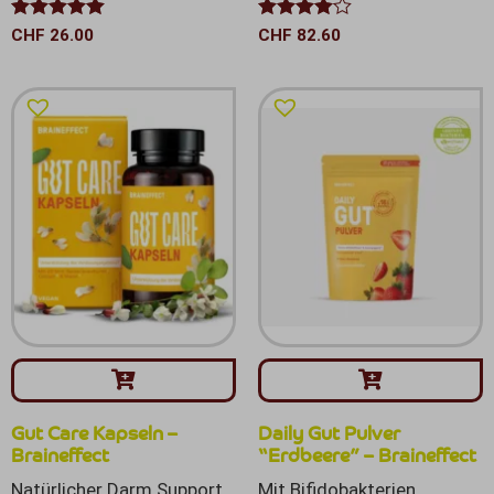
Bewertet mit
Bewertet
CHF
26.00
CHF
82.60
4.95
von 5
mit
4.00
von 5
Gut Care Kapseln –
Daily Gut Pulver
Braineffect
“Erdbeere” – Braineffect
Natürlicher Darm Support,
Mit Bifidobakterien,