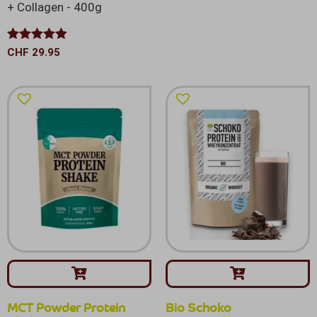
+ Collagen - 400g
Bewertet
CHF
29.95
mit
4.80
von 5
MCT Powder Protein
Bio Schoko