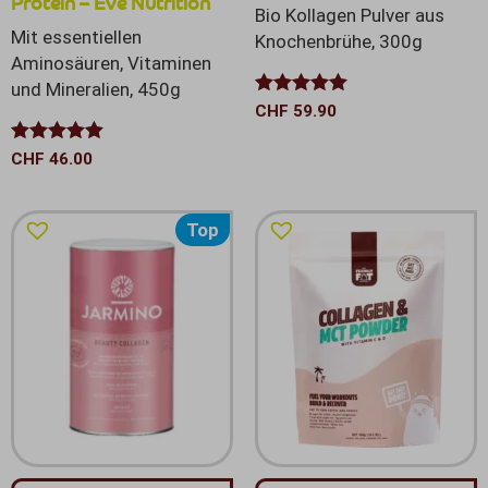
Protein – Eve Nutrition
Bio Kollagen Pulver aus
Mit essentiellen
Knochenbrühe, 300g
Aminosäuren, Vitaminen
und Mineralien, 450g
Bewertet mit
CHF
59.90
5.00
von 5
Bewertet mit
CHF
46.00
5.00
von 5
Top