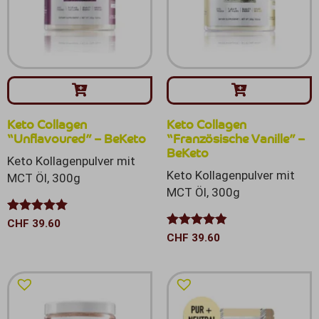
Keto Collagen
Keto Collagen
“Unflavoured” – BeKeto
“Französische Vanille” –
BeKeto
Keto Kollagenpulver mit
Keto Kollagenpulver mit
MCT Öl, 300g
MCT Öl, 300g
Bewertet mit
CHF
39.60
5.00
von 5
Bewertet
CHF
39.60
mit
4.80
von 5