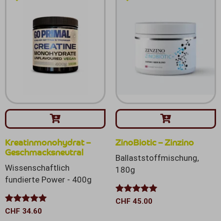
Kreatinmonohydrat –
ZinoBiotic – Zinzino
Geschmacksneutral
Ballaststoffmischung,
Wissenschaftlich
180g
fundierte Power - 400g
Bewertet mit
CHF
45.00
5.00
von 5
Bewertet mit
CHF
34.60
5.00
von 5