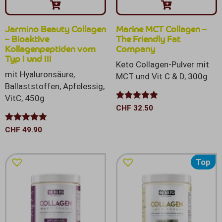
Jarmino Beauty Collagen
Marine MCT Collagen –
– Bioaktive
The Friendly Fat
Kollagenpeptiden vom
Company
Typ I und III
Keto Collagen-Pulver mit
mit Hyaluronsäure,
MCT und Vit C & D, 300g
Ballaststoffen, Apfelessig,
VitC, 450g
Bewertet mit
CHF
32.50
5.00
von 5
Bewertet
CHF
49.90
mit
4.81
von 5
Top