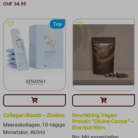
CHF
34.95
Top
Collagen Boozt – Zinzino
Nourishing Vegan
Protein “Divine Cocoa” –
Meereskollagen, 10-tägige
Eve Nutrition
Monatskur, 460ml
Bio, Mit essentiellen