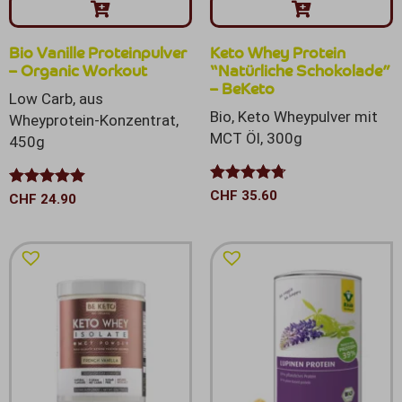
Bio Vanille Proteinpulver
Keto Whey Protein
– Organic Workout
“Natürliche Schokolade”
– BeKeto
Low Carb, aus
Bio, Keto Wheypulver mit
Wheyprotein-Konzentrat,
MCT Öl, 300g
450g
Bewertet
CHF
35.60
Bewertet mit
CHF
24.90
mit
4.67
5.00
von 5
von 5