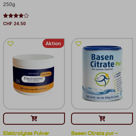
250g
Bewertet
CHF
24.50
mit
4.00
von 5
Aktion
Elektrolytes Pulver
Basen Citrate pur –