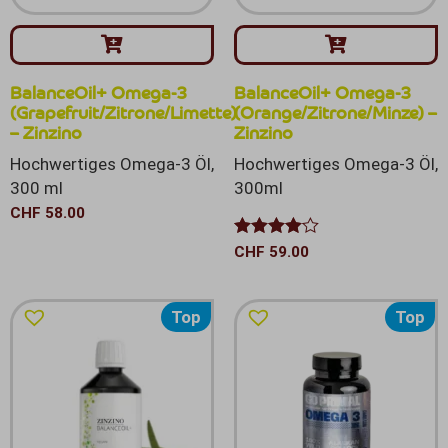
BalanceOil+ Omega-3
BalanceOil+ Omega-3
(Grapefruit/Zitrone/Limette)
(Orange/Zitrone/Minze) –
– Zinzino
Zinzino
Hochwertiges Omega-3 Öl,
Hochwertiges Omega-3 Öl,
300 ml
300ml
CHF
58.00
Bewertet
CHF
59.00
mit
4.00
von 5
Top
Top