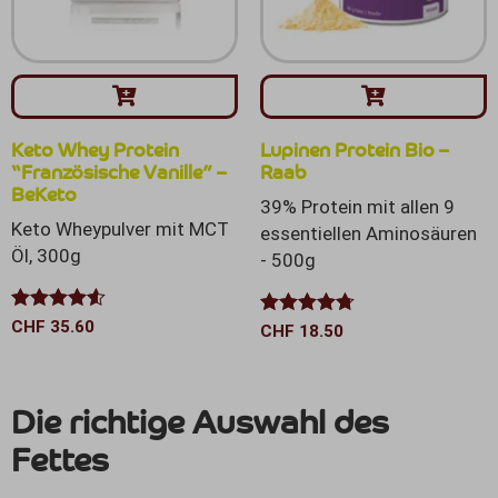
Keto Whey Protein
Lupinen Protein Bio –
“Französische Vanille” –
Raab
BeKeto
39% Protein mit allen 9
Keto Wheypulver mit MCT
essentiellen Aminosäuren
Öl, 300g
- 500g
Bewertet
CHF
35.60
Bewertet
CHF
18.50
mit
4.50
mit
4.67
von 5
von 5
Die richtige Auswahl des
Fettes