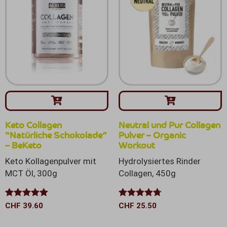
Keto Collagen
Neutral und Pur Collagen
“Natürliche Schokolade”
Pulver – Organic
– BeKeto
Workout
Keto Kollagenpulver mit
Hydrolysiertes Rinder
MCT Öl, 300g
Collagen, 450g
Bewertet mit
Bewertet
CHF
39.60
CHF
25.50
5.00
von 5
mit
4.67
von 5