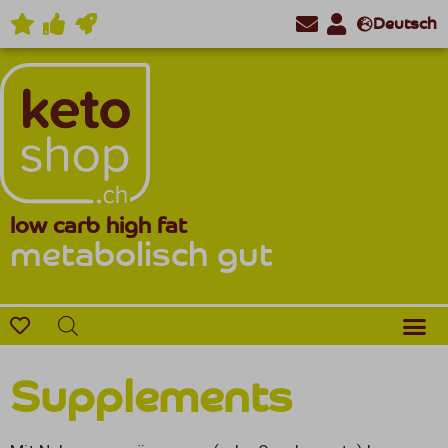
Deutsch
low carb high fat
metabolisch gut
Supplements