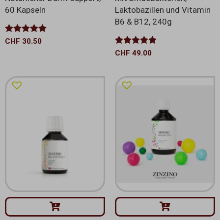
60 Kapseln
Laktobazillen und Vitamin
B6 & B12, 240g
Bewertet
CHF
30.50
mit
4.88
Bewertet mit
CHF
49.00
von 5
5.00
von 5