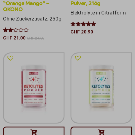
“Orange Mango” –
Pulver, 216g
OKONO
Elektrolyte in Citratform
Ohne Zuckerzusatz, 250g
Bewertet mit
CHF
20.90
5.00
von 5
Bewertet
CHF
21.00
CHF
24.50
mit
2.00
von
5