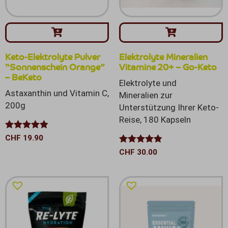
Keto-Elektrolyte Pulver
Elektrolyte Mineralien
“Sonnenschein Orange”
Vitamine 20+ – Go-Keto
– BeKeto
Elektrolyte und
Astaxanthin und Vitamin C,
Mineralien zur
200g
Unterstützung Ihrer Keto-
Reise, 180 Kapseln
Bewertet
CHF
19.90
mit
4.80
Bewertet
CHF
30.00
von 5
mit
4.75
von 5