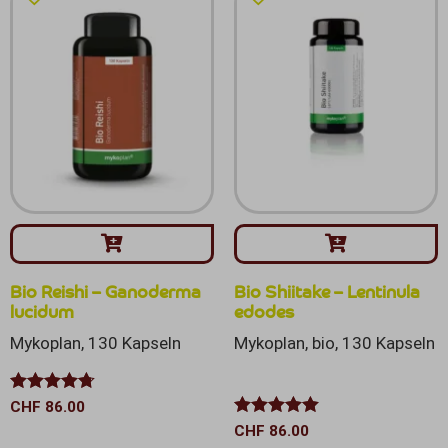
Bio Reishi – Ganoderma
Bio Shiitake – Lentinula
lucidum
edodes
Mykoplan, 130 Kapseln
Mykoplan, bio, 130 Kapseln
Bewertet
CHF
86.00
mit
4.67
Bewertet mit
CHF
86.00
von 5
5.00
von 5