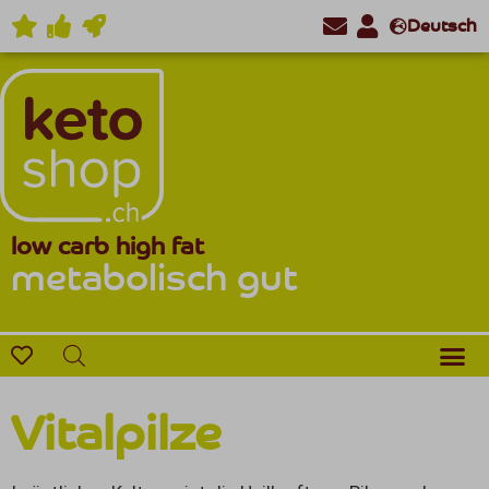
Deutsch
low carb high fat
metabolisch gut
Vitalpilze