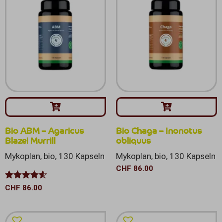
Bio ABM – Agaricus
Bio Chaga – Inonotus
Blazei Murrill
obliquus
Mykoplan, bio, 130 Kapseln
Mykoplan, bio, 130 Kapseln
CHF
86.00
Bewertet
CHF
86.00
mit
4.50
von 5