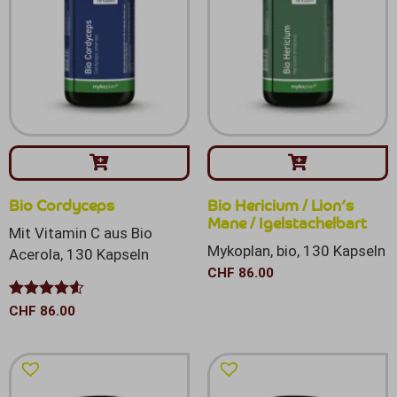
Bio Cordyceps
Bio Hericium / Lion’s
Mane / Igelstachelbart
Mit Vitamin C aus Bio
Mykoplan, bio, 130 Kapseln
Acerola, 130 Kapseln
CHF
86.00
Bewertet
CHF
86.00
mit
4.50
von 5