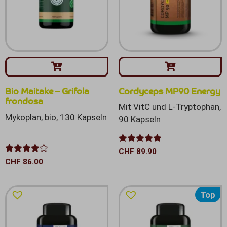
Bio Maitake – Grifola
Cordyceps MP90 Energy
frondosa
Mit VitC und L-Tryptophan,
Mykoplan, bio, 130 Kapseln
90 Kapseln
Bewertet mit
CHF
89.90
5.00
von 5
Bewertet
CHF
86.00
mit
4.00
von 5
Top