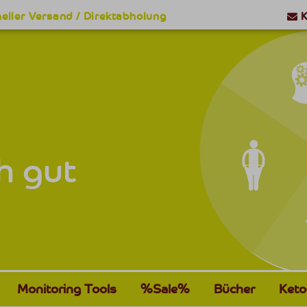
eller Versand / Direktabholung
K
h gut
Monitoring Tools
%Sale%
Bücher
Keto