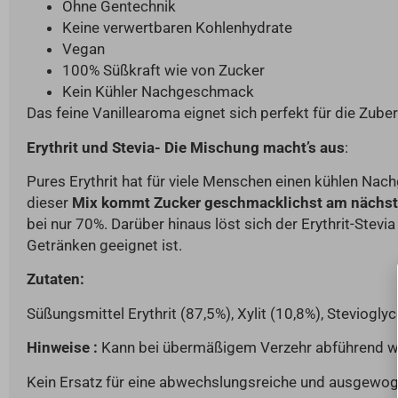
Ohne Gentechnik
Keine verwertbaren Kohlenhydrate
Vegan
100% Süßkraft wie von Zucker
Kein Kühler Nachgeschmack
Das feine Vanillearoma eignet sich perfekt für die Zube
Erythrit und Stevia- Die Mischung macht’s aus
:
Pures Erythrit hat für viele Menschen einen kühlen N
dieser
Mix kommt Zucker geschmacklichst am nächste
bei nur 70%. Darüber hinaus löst sich der Erythrit-Stevi
Getränken geeignet ist.
Zutaten:
Süßungsmittel Erythrit (87,5%), Xylit (10,8%), Steviogl
Hinweise :
Kann bei übermäßigem Verzehr abführend w
Kein Ersatz für eine abwechslungsreiche und ausgewo