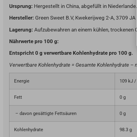
Ursprung:
Hergestellt in China, abgefüllt in Niederlande.
Hersteller:
Green Sweet B.V, Kwekerijweg 2-A, 3709 JA Z
Lagerung:
Aufzubewahren an einem kühlen, trockenen Or
Nährwerte pro 100 g:
Entspricht 0 g verwertbare Kohlenhydrate pro 100 g.
Verwertbare Kohlenhydrate = Gesamte Kohlenhydrate – me
Energie
109 kJ /
Fett
0 g
– davon gesättigte Fettsäuren
0 g
Kohlenhydrate
98.3 g