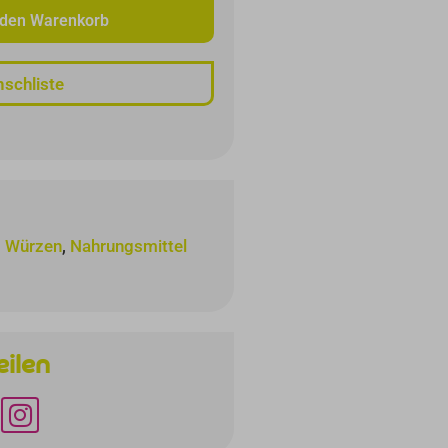
 den Warenkorb
schliste
, Würzen
,
Nahrungsmittel
eilen