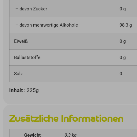
– davon Zucker
0 g
– davon mehrwertige Alkohole
98.3 g
Eiweiß
0 g
Ballaststoffe
0 g
Salz
0
Inhalt
: 225g
Zusätzliche Informationen
Gewicht
0.3 kg